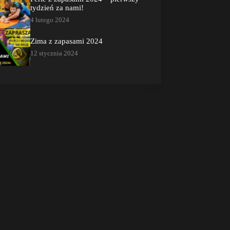
tydzień za nami!
4 lutego 2024
Zima z zapasami 2024
12 stycznia 2024