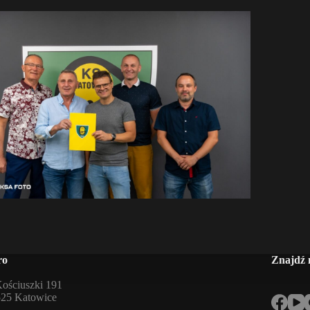
ro
Znajdź 
Kościuszki 191
525 Katowice