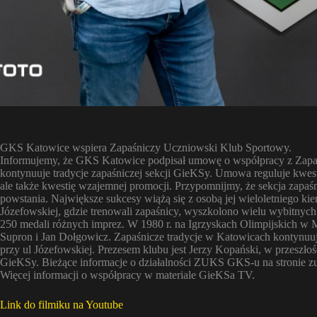
GKS Katowice wspiera Zapaśniczy Uczniowski Klub Sportowy.
Informujemy, że GKS Katowice podpisał umowę o współpracy z Za
kontynuuje tradycje zapaśniczej sekcji GieKSy. Umowa reguluje kwes
ale także kwestię wzajemnej promocji. Przypomnijmy, że sekcja zap
powstania. Największe sukcesy wiążą się z osobą jej wieloletniego kie
Józefowskiej, gdzie trenowali zapaśnicy, wyszkolono wielu wybitny
250 medali różnych imprez. W 1980 r. na Igrzyskach Olimpijskich w 
Supron i Jan Dołgowicz. Zapaśnicze tradycje w Katowicach kontynuu
przy ul Józefowskiej. Prezesem klubu jest Jerzy Kopański, w przeszło
GieKSy. Bieżące informacje o działalności ZUKS GKS-u na stronie zu
Więcej informacji o współpracy w materiale GieKSa TV.
Link do filmiku na Youtube