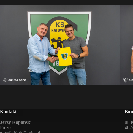
Kontakt
Biu
Jerzy Kopański
ul. 
Prezes
40-
e-mail:
klub@zuks.pl