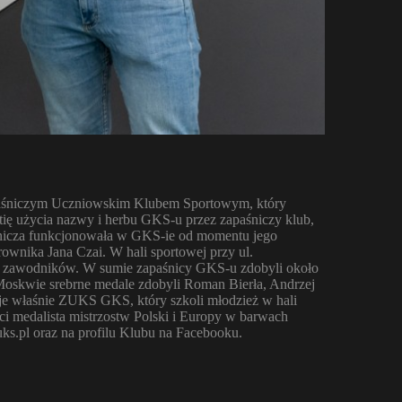
paśniczym Uczniowskim Klubem Sportowym, który
tię użycia nazwy i herbu GKS-u przez zapaśniczy klub,
aśnicza funkcjonowała w GKS-ie od momentu jego
rownika Jana Czai. W hali sportowej przy ul.
ch zawodników. W sumie zapaśnicy GKS-u zdobyli około
Moskwie srebrne medale zdobyli Roman Bierła, Andrzej
je właśnie ZUKS GKS, który szkoli młodzież w hali
ści medalista mistrzostw Polski i Europy w barwach
ks.pl oraz na profilu Klubu na Facebooku.