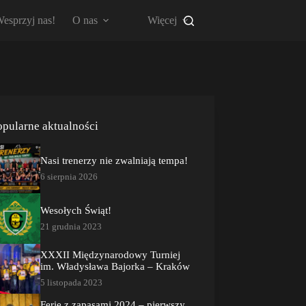
esprzyj nas!
O nas
Więcej
opularne aktualności
Nasi trenerzy nie zwalniają tempa!
6 sierpnia 2026
Wesołych Świąt!
21 grudnia 2023
XXXII Międzynarodowy Turniej
im. Władysława Bajorka – Kraków
5 listopada 2023
Ferie z zapasami 2024 – pierwszy