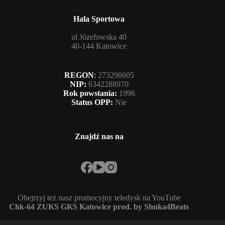
Hala Sportowa
ul Józefowska 40
40-144 Katowice
REGON
:
273298605
NIP:
6342288970
Rok powstania:
1996
Status OPP:
Nie
Znajdź nas na
Obejrzyj też nasz promocyjny teledysk na YouTube
Chk-64 ZUKS GKS Katowice prod. by Shuka4Beats