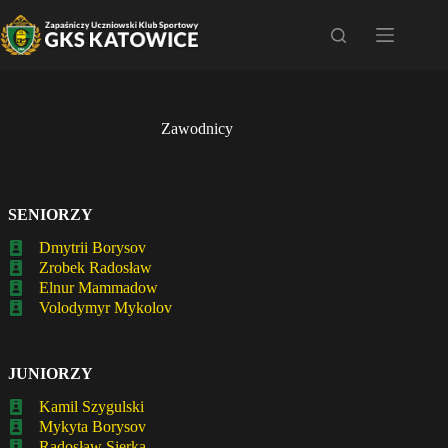
Przejdź
do
treści
Zawodnicy
SENIORZY
Dmytrii Borysov
Zrobek Radosław
Elnur Mammadow
Volodymyr Mykolov
JUNIORZY
Kamil Szygulski
Mykyta Borysov
Radosław Sierka