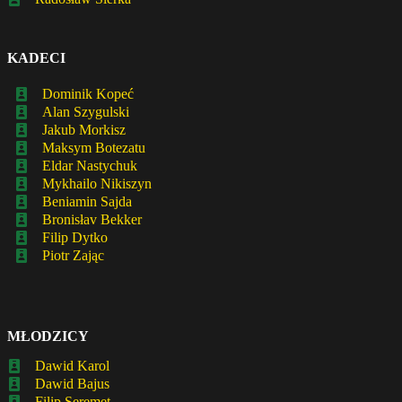
KADECI
Dominik Kopeć
Alan Szygulski
Jakub Morkisz
Maksym Botezatu
Eldar Nastychuk
Mykhailo Nikiszyn
Beniamin Sajda
Bronisłav Bekker
Filip Dytko
Piotr Zając
MŁODZICY
Dawid Karol
Dawid Bajus
Filip Seremet