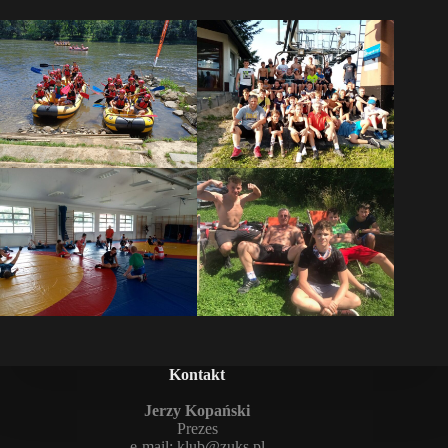
Kontakt
Jerzy Kopański
Prezes
e-mail:
klub@zuks.pl