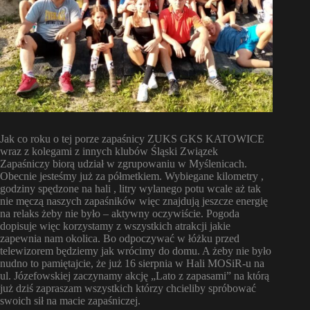
Jak co roku o tej porze zapaśnicy ZUKS GKS KATOWICE
wraz z kolegami z innych klubów Śląski Związek
Zapaśniczy biorą udział w zgrupowaniu w Myślenicach.
Obecnie jesteśmy już za półmetkiem. Wybiegane kilometry ,
godziny spędzone na hali , litry wylanego potu wcale aż tak
nie męczą naszych zapaśników więc znajdują jeszcze energię
na relaks żeby nie było – aktywny oczywiście. Pogoda
dopisuje więc korzystamy z wszystkich atrakcji jakie
zapewnia nam okolica. Bo odpoczywać w łóżku przed
telewizorem będziemy jak wrócimy do domu. A żeby nie było
nudno to pamiętajcie, że już 16 sierpnia w Hali MOSiR-u na
ul. Józefowskiej zaczynamy akcję „Lato z zapasami” na którą
już dziś zapraszam wszystkich którzy chcieliby spróbować
swoich sił na macie zapaśniczej.