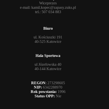
Wiceprezes
e-mail:
kamil.kopec@zapasy.zuks.pl
tel.: 507 034 883
Biuro
ul. Kościuszki 191
40-525 Katowice
Hala Sportowa
ul Józefowska 40
40-144 Katowice
REGON
:
273298605
NIP:
6342288970
Rok powstania:
1996
Status OPP:
Nie