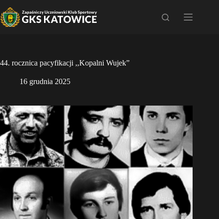
Przejdź
do
treści
44. rocznica pacyfikacji ,,Kopalni Wujek”
16 grudnia 2025