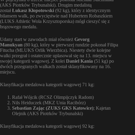
(AKS Piotrków Trybunalski). Drugim medalistą
został
Łukasz Kłopotowski
(92 kg), który z identycznym
bilansem walk, po zwycięstwie nad Hubertem Robaszkiem
(LUKS Athletic Wola Krzysztoporska) mógł cieszyć się z
brązowego medalu.
Udany start w zawodach miał również
Gevorg
Manukyan
(80 kg), który w pierwszej rundzie pokonał Filipa
Fitucha (MLUKS Orlik Wierzbica). Niestety dwie kolejne
walki przegrał i ostatecznie uplasował się na 13. miejscu w
swojej kategorii wagowej. Z kolei
Daniel Kania
(51 kg) po
dwóch przegranych walkach został sklasyfikowany na 16.
miejscu.
Klasyfikacja medalowa kategorii wagowej 71 kg:
Rafał Wójcik (RCSZ Olimpijczyk Radom)
Nils Heiduczek (MKZ Unia Racibórz)
Sebastian Zając (ZUKS GKS Katowice)
; Kajetan
Olejnik (AKS Piotrków Trybunalski)
Klasyfikacja medalowa kategorii wagowej 92 kg: