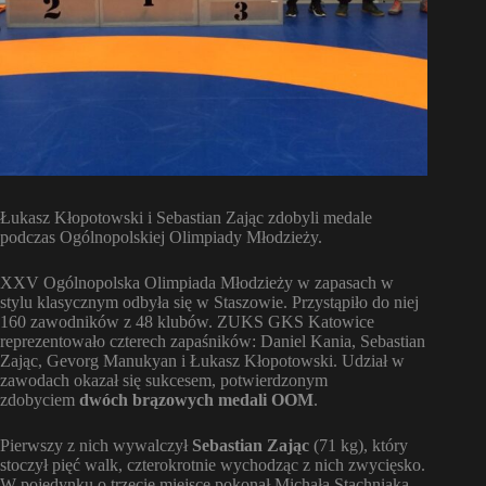
Łukasz Kłopotowski i Sebastian Zając zdobyli medale
podczas Ogólnopolskiej Olimpiady Młodzieży.
XXV Ogólnopolska Olimpiada Młodzieży w zapasach w
stylu klasycznym odbyła się w Staszowie. Przystąpiło do niej
160 zawodników z 48 klubów. ZUKS GKS Katowice
reprezentowało czterech zapaśników: Daniel Kania, Sebastian
Zając, Gevorg Manukyan i Łukasz Kłopotowski. Udział w
zawodach okazał się sukcesem, potwierdzonym
zdobyciem
dwóch brązowych medali OOM
.
Pierwszy z nich wywalczył
Sebastian Zając
(71 kg), który
stoczył pięć walk, czterokrotnie wychodząc z nich zwycięsko.
W pojedynku o trzecie miejsce pokonał Michała Stachniaka