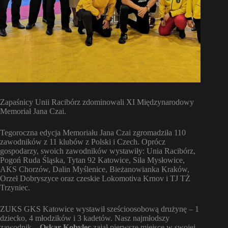
Zapaśnicy Unii Racibórz zdominowali XI Międzynarodowy
Memoriał Jana Czai.
Tegoroczna edycja Memoriału Jana Czai zgromadziła 110
zawodników z 11 klubów z Polski i Czech. Oprócz
gospodarzy, swoich zawodników wystawiły: Unia Racibórz,
Pogoń Ruda Śląska, Tytan 92 Katowice, Siła Mysłowice,
AKS Chorzów, Dalin Myślenice, Bieżanowianka Kraków,
Orzeł Dobryszyce oraz czeskie Lokomotiva Krnov i TJ TŻ
Trzyniec.
ZUKS GKS Katowice wystawił sześcioosobową drużynę – 1
dziecko, 4 młodzików i 3 kadetów. Nasz najmłodszy
zawodnik –
Oskar Kobylec
zajął pierwsze miejsce w swojej