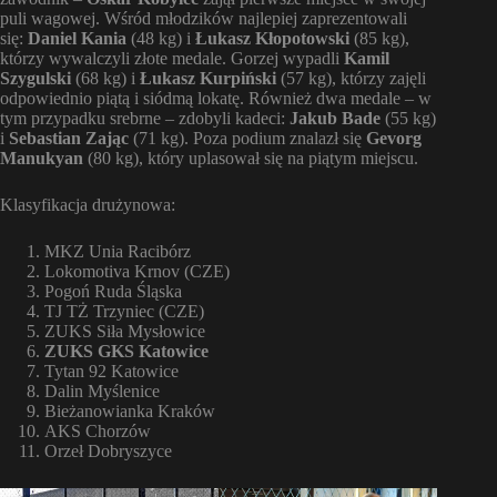
puli wagowej. Wśród młodzików najlepiej zaprezentowali
się:
Daniel Kania
(48 kg) i
Łukasz Kłopotowski
(85 kg),
którzy wywalczyli złote medale. Gorzej wypadli
Kamil
Szygulski
(68 kg) i
Łukasz Kurpiński
(57 kg), którzy zajęli
odpowiednio piątą i siódmą lokatę. Również dwa medale – w
tym przypadku srebrne – zdobyli kadeci:
Jakub Bade
(55 kg)
i
Sebastian Zając
(71 kg). Poza podium znalazł się
Gevorg
Manukyan
(80 kg), który uplasował się na piątym miejscu.
Klasyfikacja drużynowa:
MKZ Unia Racibórz
Lokomotiva Krnov (CZE)
Pogoń Ruda Śląska
TJ TŻ Trzyniec (CZE)
ZUKS Siła Mysłowice
ZUKS GKS Katowice
Tytan 92 Katowice
Dalin Myślenice
Bieżanowianka Kraków
AKS Chorzów
Orzeł Dobryszyce