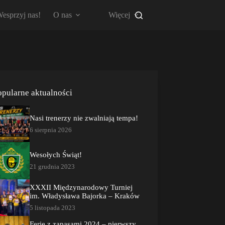
esprzyj nas!
O nas
Więcej
opularne aktualności
Nasi trenerzy nie zwalniają tempa!
6 sierpnia 2026
Wesołych Świąt!
21 grudnia 2023
XXXII Międzynarodowy Turniej
im. Władysława Bajorka – Kraków
5 listopada 2023
Ferie z zapasami 2024 – pierwszy