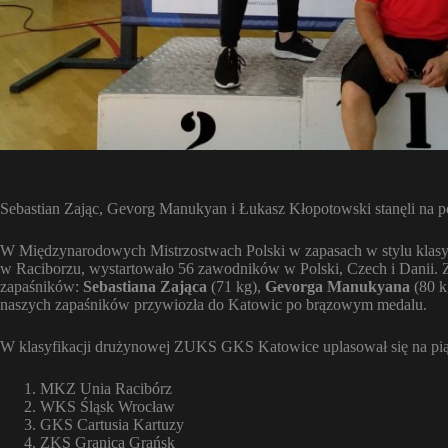
Sebastian Zając, Gevorg Manukyan i Łukasz Kłopotowski stanęli na
W Międzynarodowych Mistrzostwach Polski w zapasach w stylu klasycz
w Raciborzu, wystartowało 56 zawodników w Polski, Czech i Danii
zapaśników:
Sebastiana Zająca
(71 kg),
Gevorga
Manukyana
(80 k
naszych zapaśników przywiozła do Katowic po brązowym medalu.
W klasyfikacji drużynowej ZUKS GKS Katowice uplasował się na pi
MKZ Unia Racibórz
WKS Śląsk Wrocław
GKS Cartusia Kartuzy
ZKS Granica Grańsk