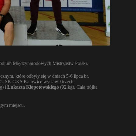
 podium Międzynarodowych Mistrzostw Polski.
nym, które odbyły się w dniach 5-6 lipca br.
. ZUSK GKS Katowice wystawił trzech
g) i
Łukasza Kłopotowskiego
(92 kg). Cała trójka
ątym miejscu.