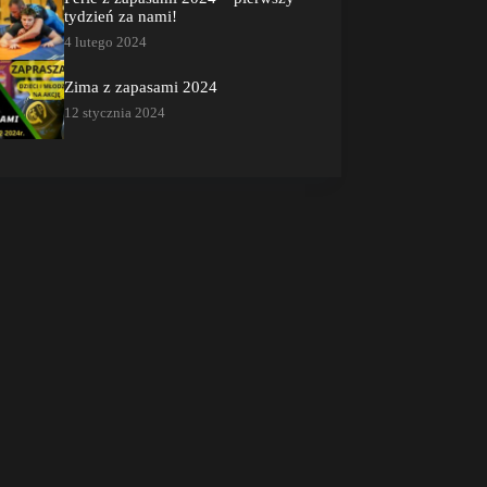
tydzień za nami!
4 lutego 2024
Zima z zapasami 2024
12 stycznia 2024