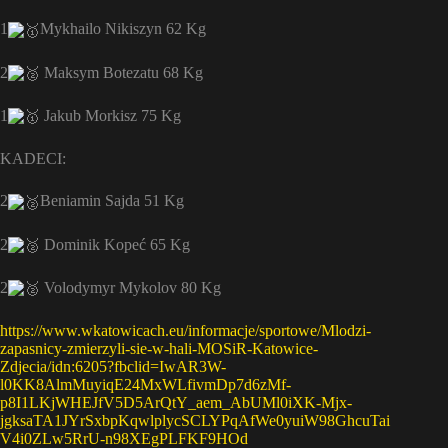
1
Mykhailo Nikiszyn 62 Kg
2
Maksym Botezatu 68 Kg
1
Jakub Morkisz 75 Kg
KADECI:
2
Beniamin Sajda 51 Kg
2
Dominik Kopeć 65 Kg
2
Volodymyr Mykolov 80 Kg
https://www.wkatowicach.eu/informacje/sportowe/Mlodzi-
zapasnicy-zmierzyli-sie-w-hali-MOSiR-Katowice-
Zdjecia/idn:6205?fbclid=IwAR3W-
l0KK8AlmMuyiqE24MxWLfivmDp7d6zMf-
p8I1LKjWHEJfV5D5ArQtY_aem_AbUMl0iXK-Mjx-
jgksaTA1JYrSxbpKqwlplycSCLYPqAfWe0yuiW98GhcuTai
V4i0ZLw5RrU-n98XEgPLFKF9HOd