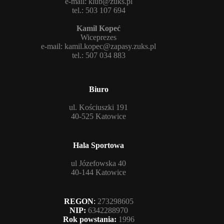
e-mail:
klub@zuks.pl
tel.: 503 107 694
Kamil Kopeć
Wiceprezes
e-mail:
kamil.kopec@zapasy.zuks.pl
tel.: 507 034 883
Biuro
ul. Kościuszki 191
40-525 Katowice
Hala Sportowa
ul Józefowska 40
40-144 Katowice
REGON
:
273298605
NIP:
6342288970
Rok powstania:
1996