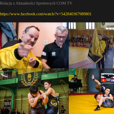
Relacja z Aktualności Sportowych COM TV
https://www.facebook.com/watch/?v=542840367989801