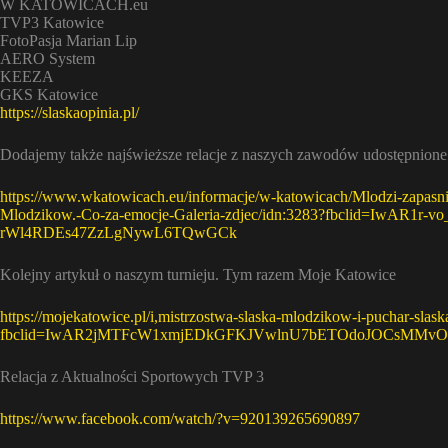
W KATOWICACH.eu
TVP3 Katowice
FotoPasja Marian Lip
AERO System
KEEZA
GKS Katowice
https://slaskaopinia.pl/
Dodajemy także najświeższe relacje z naszych zawodów udostępnione 
https://www.wkatowicach.eu/informacje/w-katowicach/Mlodzi-zapasni
Mlodzikow.-Co-za-emocje-Galeria-zdjec/idn:3283?fbclid=IwAR1
rWl4RDEs47ZzLgNywL6TQwGCk
Kolejny artykuł o naszym turnieju. Tym razem Moje Katowice
https://mojekatowice.pl/i,mistrzostwa-slaska-mlodzikow-i-puchar-sla
fbclid=IwAR2jMTFcW1xmjEDkGFKJVwlnU7bETOdoJOCsMM
Relacja z Aktualności Sportowych TVP 3
https://www.facebook.com/watch/?v=920139265690897