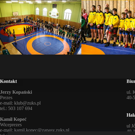
Kontakt
Biu
Jerzy Kopański
ul. 
Prezes
40-
e-mail:
klub@zuks.pl
tel.: 503 107 694
Hal
Kamil Kopeć
Wiceprezes
ul J
e-mail:
kamil.kopec@zapasy.zuks.pl
40-