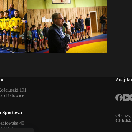
ro
Znajdź 
Kościuszki 191
525 Katowice
a Sportowa
Obejrzyj
Chk-64 
ózefowska 40
144 Katowice