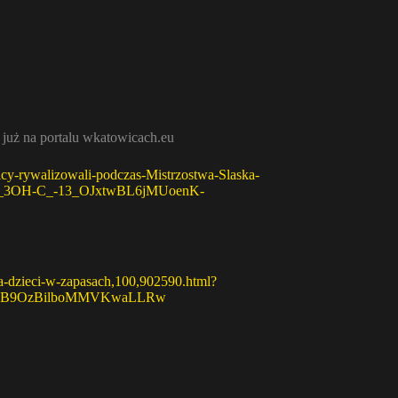
już na portalu wkatowicach.eu
cy-rywalizowali-podczas-Mistrzostwa-Slaska-
r-vo_3OH-C_-13_OJxtwBL6jMUoenK-
ska-dzieci-w-zapasach,100,902590.html?
vOB9OzBilboMMVKwaLLRw