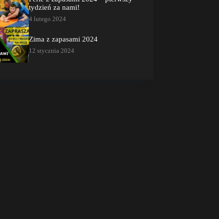
tydzień za nami!
4 lutego 2024
Zima z zapasami 2024
12 stycznia 2024