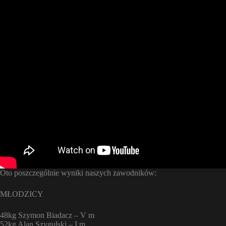
Oto poszczególnie wyniki naszych zawodników:
MŁODZICY
48kg Szymon Biadacz – V m
52kg Alan Szygulski – I m