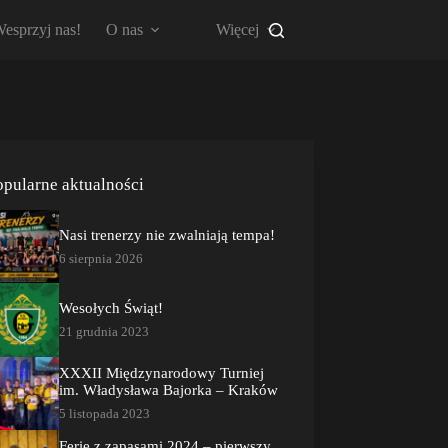
esprzyj nas!
O nas
Więcej
opularne aktualności
Nasi trenerzy nie zwalniają tempa!
6 sierpnia 2026
Wesołych Świąt!
21 grudnia 2023
XXXII Międzynarodowy Turniej
im. Władysława Bajorka – Kraków
5 listopada 2023
Ferie z zapasami 2024 – pierwszy