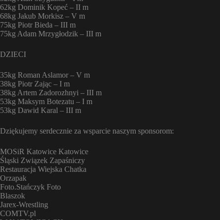
62kg Dominik Kopeć – II m
68kg Jakub Morkisz – V m
75kg Piotr Bieda – III m
75kg Adam Mrzygłodzik – III m
DZIECI
35kg Roman Aslamor – V m
38kg Piotr Zając – I m
38kg Artem Zadorozhnyi – III m
53kg Maksym Botezatu – I m
53kg Dawid Karal – III m
Dziękujemy serdecznie za wsparcie naszym sponsorom:
MOSiR Katowice Katowice
Śląski Związek Zapaśniczy
Restauracja Wiejska Chatka
Orzapak
Foto.Stańczyk Foto
Blaszok
Jarex-Wrestling
COMTV.pl