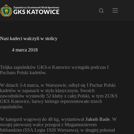
Przejdź
do
treści
Nasi kadeci walczyli w stolicy
4 marca 2018
Trójka zapaśników GKS-u Katowice wystąpiła podczas I
Pucharu Polski kadetów.
W dniach 3-4 marca, w Warszawie, odbył się I Puchar Polski
kadetów w zapasach w stylu klasycznym. Swoich
zawodników wystawiły 52 kluby z całej Polski, w tym ZUKS
GKS Katowice, barwy którego reprezentowało trzech
zapaśników.
W kategorii wagowej do 48 kg, wystartował
Jakub Bade
. W
swojej pierwszej walce przegrał z Mugamurzievem
Iskhandzim (SSA Legia 1926 Warszawa), w drugiej pokonał