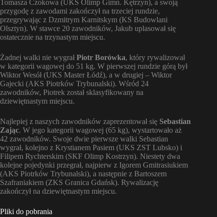
Tomasza Czokowa (UKS Olimp Gimn. Kętrzyn), a swoją
przygodę z zawodami zakończył na trzeciej rundzie,
przegrywając z Dzmitrym Karnitskym (KS Budowlani
Olsztyn). W stawce 20 zawodników, Jakub uplasował się
ostatecznie na trzynastym miejscu.
Żadnej walki nie wygrał
Piotr Borówka
, który rywalizował
w kategorii wagowej do 51 kg. W pierwszej rundzie górą był
Wiktor Wesół (UKS Master Łódź), a w drugiej – Wiktor
Gajecki (AKS Piotrków Trybunalski). Wśród 24
zawodników, Piotrek został sklasyfikowany na
dziewiętnastym miejscu.
Najlepiej z naszych zawodników zaprezentował się
Sebastian
Zając
. W jego kategorii wagowej (65 kg), wystartowało aż
42 zawodników. Swoje dwie pierwsze walki Sebastian
wygrał, kolejno z Krystianem Pasiem (UKS ZST Lubsko) i
Filipem Rychterskim (SKF Olimp Kostrzyn). Niestety dwa
kolejne pojedynki przegrał, najpierw z Igorem Gmitrasiukiem
(AKS Piotrków Trybunalski), a następnie z Bartoszem
Szafraniakiem (ZKS Granica Gdańsk). Rywalizację
zakończył na dziewiętnastym miejscu.
Pliki do pobrania