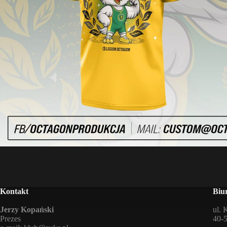
Kontakt
Biu
Jerzy Kopański
ul. 
Prezes
40-