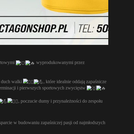
ortowymi
wyprodukowanymi przez
r i duch walki
, które idealnie oddają zapaśnicze
eterminacji i pierwszych sportowych zwycięstw
, poczucie dumy i przynależności do zespołu
sparcie w budowaniu zapaśniczej pasji od najmłodszych