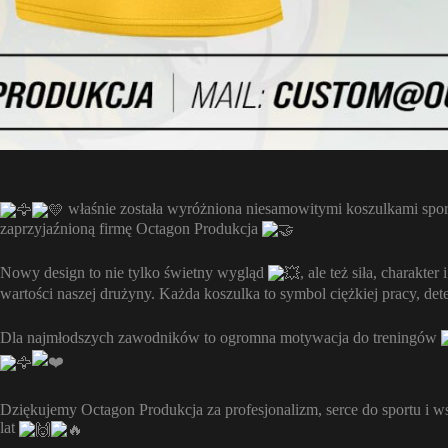
właśnie została wyróżniona niesamowitymi koszulkami sp
zaprzyjaźnioną firmę Octagon Produkcja
Nowy design to nie tylko świetny wygląd
, ale też siła, charakte
wartości naszej drużyny. Każda koszulka to symbol ciężkiej pracy, d
Dla najmłodszych zawodników to ogromna motywacja do treningów
Dziękujemy Octagon Produkcja za profesjonalizm, serce do sportu i w
lat