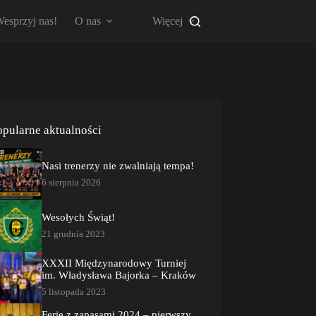
esprzyj nas!
O nas
Więcej
opularne aktualności
Nasi trenerzy nie zwalniają tempa!
6 sierpnia 2026
Wesołych Świąt!
21 grudnia 2023
XXXII Międzynarodowy Turniej
im. Władysława Bajorka – Kraków
5 listopada 2023
Ferie z zapasami 2024 – pierwszy