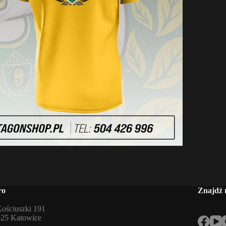
ro
Znajdź 
Kościuszki 191
525 Katowice