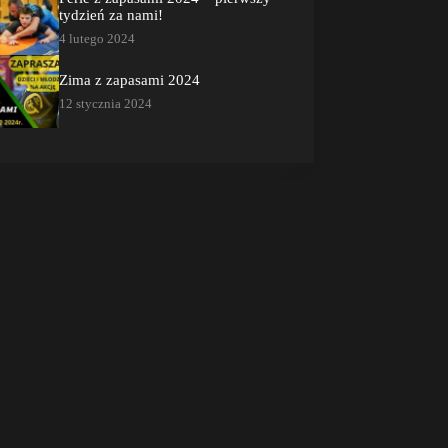
tydzień za nami!
4 lutego 2024
Zima z zapasami 2024
12 stycznia 2024