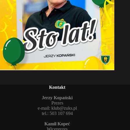
Kontakt
Jerzy Kopański
Prezes
e-mail:
klub@zuks.pl
tel.: 503 107 694
Kamil Kopeć
Wiceprezes