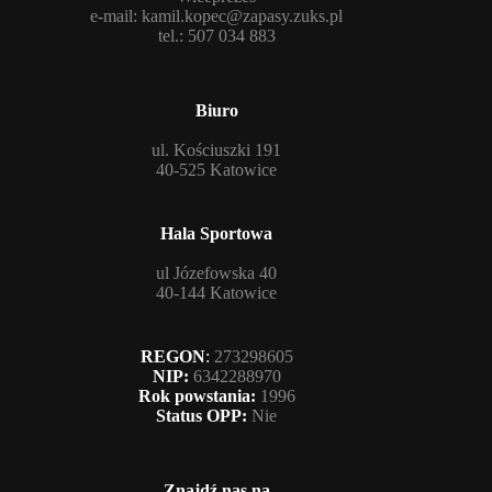
e-mail:
kamil.kopec@zapasy.zuks.pl
tel.: 507 034 883
Biuro
ul. Kościuszki 191
40-525 Katowice
Hala Sportowa
ul Józefowska 40
40-144 Katowice
REGON
:
273298605
NIP:
6342288970
Rok powstania:
1996
Status OPP:
Nie
Znajdź nas na