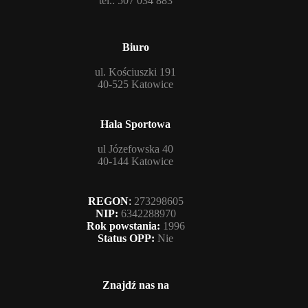
tel.: 507 034 883
Biuro
ul. Kościuszki 191
40-525 Katowice
Hala Sportowa
ul Józefowska 40
40-144 Katowice
REGON
:
273298605
NIP:
6342288970
Rok powstania:
1996
Status OPP:
Nie
Znajdź nas na