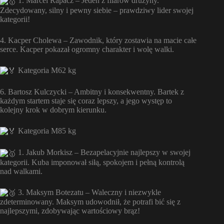
1. Marcel Rapacz – Jeden z filarów drużyny.
Zdecydowany, silny i pewny siebie – prawdziwy lider swojej
kategorii!
4. Kacper Cholewa – Zawodnik, który zostawia na macie całe
serce. Kacper pokazał ogromny charakter i wolę walki.
Kategoria M62 kg
6. Bartosz Kulczycki – Ambitny i konsekwentny. Bartek z
każdym startem staje się coraz lepszy, a jego występ to
kolejny krok w dobrym kierunku.
Kategoria M85 kg
1. Jakub Morkisz – Bezapelacyjnie najlepszy w swojej
kategorii. Kuba imponował siłą, spokojem i pełną kontrolą
nad walkami.
3. Maksym Botezatu – Waleczny i niezwykle
zdeterminowany. Maksym udowodnił, że potrafi bić się z
najlepszymi, zdobywając wartościowy brąz!